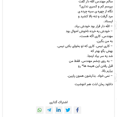
سالم مهندس الله دار گفت
بپرسم کم و کسری نداری؟
نگاه از چهره ی سیه چرده ی
مرد گرفت و تنه بالا کشید و
ایستاد.
– الله دار قرار بود خودش بیاد.
– خودش یه خرده ناخوش احوال بود
مهندس. کاری اگه هست،
به من بگین.
– کاری نیس. کاری که تو بخوای بکنی نیس.
بهش بگو بهتر که
شد یه سر بیاد اینجا.
– به روی چشم مهندس. فقط من
قبل رفتن این هیمه ها* رو
بیارم بالا.
– نمی خواد. بذارشون همون پایین.
دانلود رمان لذت هم اغوشیت
اشتراک گذاری