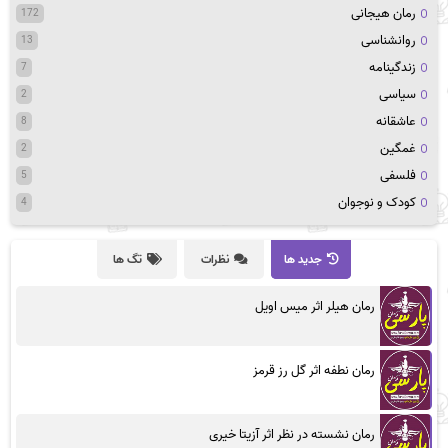
رمان هیجانی
172
روانشناسی
13
زندگینامه
7
سیاسی
2
عاشقانه
8
غمگین
2
فلسفی
5
کودک و نوجوان
4
جدید ها
نظرات
تگ ها
رمان هیلر اثر میس اویل
رمان نطفه اثر گل رز قرمز
رمان نشسته در نظر اثر آزیتا خیری