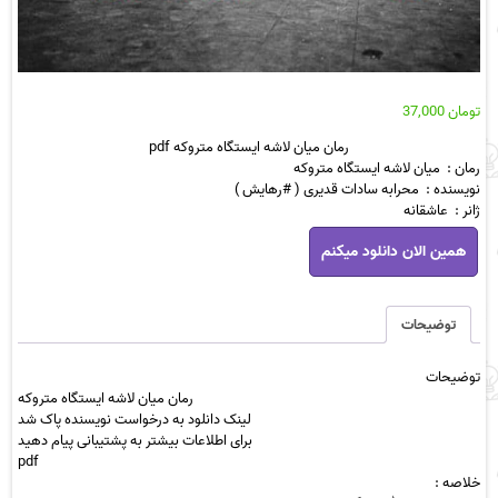
تومان
37,000
رمان میان لاشه ایستگاه متروکه pdf
رمان : میان لاشه ایستگاه متروکه
نویسنده : محرابه سادات قدیری ( #رهایش )
ژانر : عاشقانه
رمان
همین الان دانلود میکنم
میان
لاشه
ایستگاه
متروکه
توضیحات
pdf
عدد
توضیحات
رمان میان لاشه ایستگاه متروکه
لینک دانلود به درخواست نویسنده پاک شد
برای اطلاعات بیشتر به پشتیبانی پیام دهید
pdf
خلاصه :