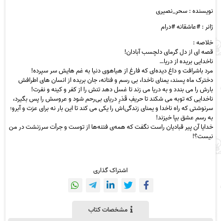
نویسنده : سحر_نصیری
ژانر : #عاشقانه #درام
خلاصه :
قصه ای از دل گرمای دلچسب آبادان!
ناخدایی بریده از دریا…
مرد باشرافت و داغ دیده‌ای که فارغ از هیاهوی دنیا به غم هایش سر سپرده!
دخترک ماه پسند، یمنای ناخدا، بی رسم و فتانه، جان بریده از انسان های اطرافش
بارش را می بندد و به دریا می زند تا غسل دهد تنش را از کفر و کینه و نفرت!
ناخدایی که توبه می شکند تا حریفِ قَدَرِ دریای بی‌رحم شود و عروسش را پس بگیرد،
سرنوشتی که راه ناخدا و یمنای زندگی‌اش را یکی می کند تا این بار نه برای عزت و آبرو؛
به رسم عشق بپا خیزند!
خدایا آن پیر قبادیان راست نگفت که همه‌ی فتنه‌ها از توست و جرأت سرزنشت در من
نیست؟!
اشتراک گذاری
مشخصات کتاب