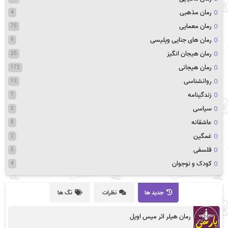
رمان مذهبی
4
رمان معمایی
75
رمان های جنایی وپلیسی
9
رمان هیجان انگیز
20
رمان هیجانی
172
روانشناسی
13
زندگینامه
7
سیاسی
2
عاشقانه
8
غمگین
2
فلسفی
5
کودک و نوجوان
4
جدید ها
نظرات
تگ ها
رمان هیلر اثر میس اویل