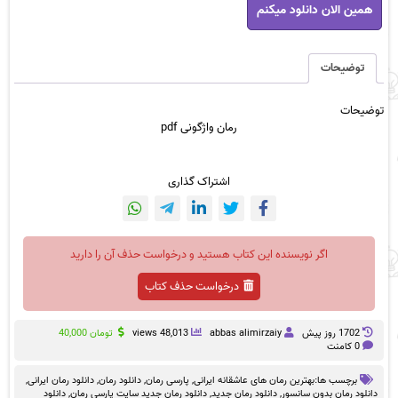
همین الان دانلود میکنم
واژگونی
pdf
عدد
توضیحات
توضیحات
رمان
واژگونی
pdf
اشتراک گذاری
اگر نویسنده این کتاب هستید و درخواست حذف آن را دارید
درخواست حذف کتاب
1702 روز پيش
abbas alimirzaiy
48,013 views
تومان
40,000
0 کامنت
برچسب ها:
بهترین رمان های عاشقانه ایرانی
,
پارسی رمان
,
دانلود رمان
,
دانلود رمان ایرانی
,
دانلود رمان بدون سانسور
,
دانلود رمان جدید
,
دانلود رمان جدید سایت پارسی رمان
,
دانلود