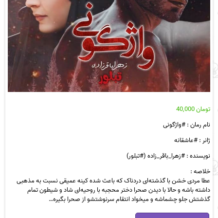
تومان
40,000
نام رمان : #واژگونی
ژانر : #عاشقانه
نویسنده : #زهرا_باقر_زاده (#تبلور)
خلاصه :
عطا مردی خشن با گذشته‌ای دردناک که باعث شده کینه عمیقی نسبت به مذهبی
داشته باشه و حالا با دیدن صحرا دختر محجبه با روحیه‌ای شاد و شیطون تمام
گذشتش جلو چشماشه و میخواد انتقام سرنوشتشو از صحرا بگیره…
رمان