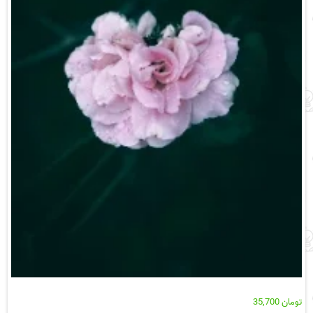
تومان
35,700