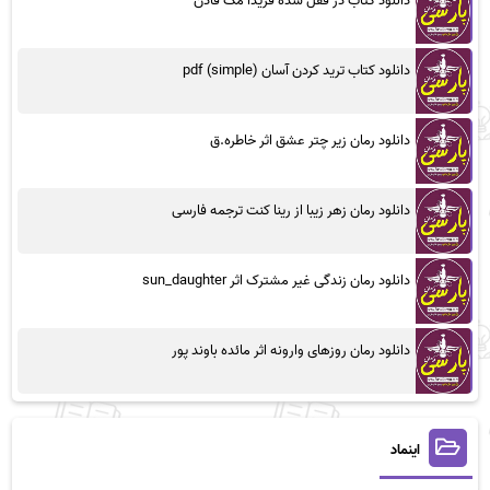
دانلود کتاب در قفل شده فریدا مک فادن
دانلود کتاب ترید کردن آسان (simple) pdf
دانلود رمان زیر چتر عشق اثر خاطره.ق
دانلود رمان زهر زیبا از رینا کنت ترجمه فارسی
دانلود رمان زندگی غیر مشترک اثر sun_daughter
دانلود رمان روزهای وارونه اثر مائده باوند پور
اینماد