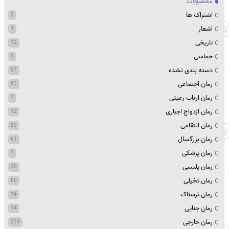
محصولات
اشتراک ها
3
اشعار
1
تاریخی
12
حماسی
1
دسته بندی نشده
57
رمان اجتماعی
83
رمان ارباب رعیتی
7
رمان ازدواج اجباری
12
رمان انتقامی
80
رمان بزرگسال
61
رمان پزشکی
7
رمان پلیسی
36
رمان تخیلی
60
رمان ترسناک
14
رمان جنایی
14
رمان خارجی
224