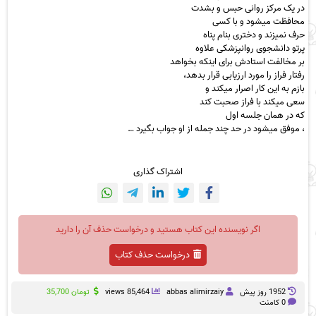
در یک مرکز روانی حبس و
بشدت
محافظت میشود و با کسی
حرف نمیزند و دختری بنام
پناه
پرتو دانشجوی روانپزشکی علاوه
بر مخالفت استادش برای اینکه بخواهد
رفتار فراز را مورد ارزیابی قرار بدهد،
بازم به این کار اصرار میکند و
سعی میکند با فراز صحبت کند
که در همان جلسه اول
، موفق میشود در حد چند جمله از او جواب بگیرد …
اشتراک گذاری
اگر نویسنده این کتاب هستید و درخواست حذف آن را دارید
درخواست حذف کتاب
1952 روز پيش
abbas alimirzaiy
85,464 views
تومان
35,700
0 کامنت