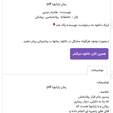
رمان پارانویا pdf
نویسنده : هانیه_عبدی
ژانر : عاشقانه روانشناسی پزشکی
لینک دانلود به درخواست نویسنده پاک شد
درصورت وجود هرگونه مشکل در دانلود رمانها ب پشتیبانی پیام دهید.
رمان
همین الان دانلود میکنم
پارانویا
pdf
عدد
توضیحات
توضیحات
رمان
پارانویا
pdf
خلاصه :
پسری بنام فراز روانبخش
که بنا به دلایلی، دچار ب
یماری
روانی و یا پارانویا هست که
قتل های زنجیره ای انجام داده و