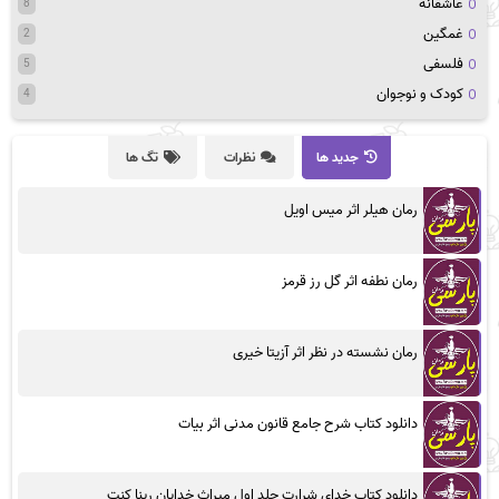
عاشقانه
8
غمگین
2
فلسفی
5
کودک و نوجوان
4
جدید ها
نظرات
تگ ها
رمان هیلر اثر میس اویل
رمان نطفه اثر گل رز قرمز
رمان نشسته در نظر اثر آزیتا خیری
دانلود کتاب شرح جامع قانون مدنی اثر بیات
دانلود کتاب خدای شرارت جلد اول میراث خدایان رینا کنت