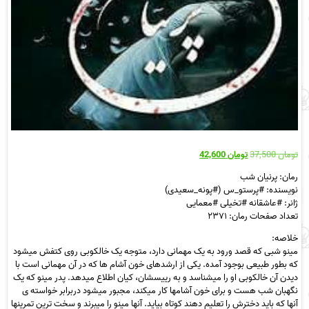
قیمت
قیمت
تومان
37,500
تومان
42,600
اصلی
فعلی
رمان: پرنیان شب
تومان 37,500
تومان 42,600
نویسنده: #پرستو_س (#پونه_سعیدی)
بود.
است.
ژانر: #عاشقانه #تخیلی #معمایی
تعداد صفحات رمان: ۲۳۷۱
خلاصه:
مینو شبی که قصد ورود به یک مهمانی دارد، متوجه یک خالکوبی روی کتفش میشود
که بطور طبیعی بوجود آمده. یکی از ارشدهای خون آشام ها که در آن مهمانی است با
دیدن آن خالکوبی او را میشناسد و به رییسشان، کیان اطلاع میدهد. پدر مینو که یک
نگهبان شب هست و برای خون آشامها کار میکند، مجبور میشود دربرابر خواسته ی
آنها که باید دخترش را تعلیم دهند کوتاه بیاید. آنها مینو را میبرند و سخت ترین تمرینها