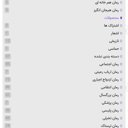
رمان هم خانه ای
2
رمان هیجان انگیز
3
محصولات
اشتراک ها
3
اشعار
1
تاریخی
12
حماسی
1
دسته بندی نشده
57
رمان اجتماعی
83
رمان ارباب رعیتی
7
رمان ازدواج اجباری
12
رمان انتقامی
80
رمان بزرگسال
61
رمان پزشکی
7
رمان پلیسی
36
رمان تخیلی
60
رمان ترسناک
14