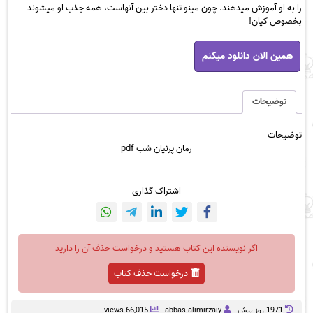
را به او آموزش میدهند. چون مینو تنها دختر بین آنهاست، همه جذب او میشوند
بخصوص کیان!
رمان
همین الان دانلود میکنم
پرنیان
شب
pdf
عدد
توضیحات
توضیحات
رمان پرنیان شب pdf
اشتراک گذاری
اگر نویسنده این کتاب هستید و درخواست حذف آن را دارید
درخواست حذف کتاب
1971 روز پيش
abbas alimirzaiy
66,015 views