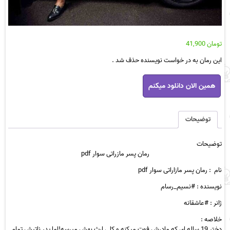
تومان
41,900
این رمان به در خواست نویسنده حذف شد .
رمان
همین الان دانلود میکنم
پسر
مازراتی
سوار
pdf
توضیحات
عدد
توضیحات
رمان پسر مازراتی سوار pdf
نام :
رمان پسر مازاراتی سوار pdf
نویسنده : #نسیم_رسام
ژانر : #عاشقانه
خلاصه :
دختر 19 ساله ای که مادرش فوت میکنه و کلی ارث بهش میرسه!اما پدر ناتیش تمام