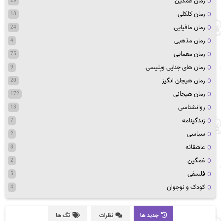
رمان غمگین
29
رمان کلکلی
18
رمان مافیایی
24
رمان مذهبی
4
رمان معمایی
75
رمان های جنایی وپلیسی
9
رمان هیجان انگیز
20
رمان هیجانی
172
روانشناسی
13
زندگینامه
7
سیاسی
2
عاشقانه
8
غمگین
2
فلسفی
5
کودک و نوجوان
4
جدید ها
نظرات
تگ ها