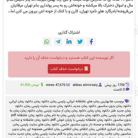
مال و اموال دخترک بالا میکشه و خونه‌اش رو به پسر پولداری بنام تهران عرفانیان
می‌فروشه!بادیگارد های نامزد تهران، کارن و با کتک از خونه اش بیرون می کنن اما…
اشتراک گذاری
اگر نویسنده این کتاب هستید و درخواست حذف آن را دارید
درخواست حذف کتاب
1700 روز پيش
abbas alimirzaiy
47,676 views
تومان
41,900
0 کامنت
برچسب ها:
بهترین رمان های عاشقانه ایرانی
,
پارسی رمان
,
دانلود رمان
,
دانلود رمان ایرانی
,
دانلود رمان بدون سانسور
,
دانلود رمان جدید
,
دانلود رمان جدید سایت پارسی رمان
,
دانلود
رمان جدید طنز
,
دانلود رمان رمان
,
دانلود رمان رمان از سایت پارسی رمان
,
دانلود رمان رمان به
قلم سایت پارسی رمان
,
دانلود رمان سایت پارسی رمان به نام رمان
,
دانلود رمان عاشقانه pdf
بدون سانسور
,
دانلود رمان عاشقانه پلیسی با پایان خوش pdf
,
دانلود رمان عاشقانه و جذاب
,
دانلود رمان عاشقانه و صحنه دار بدون سانسور خارجی
,
دانلود رمان های سایت پارسی رمان
,
رمان
,
رمان اجباری انتقامی
,
رمان انتقام
,
رمان انتقامی
,
رمان انتقامی همخونه ای
,
رمان بدون
سانسور
,
رمان جالب
,
رمان جدید
,
رمان جدید رمان به قلم سایت پارسی رمان
,
رمان جدید سایت