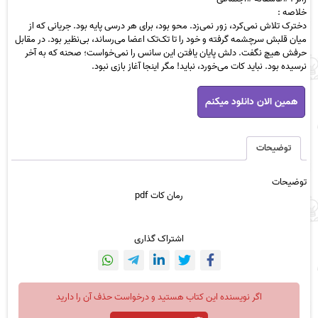
خلاصه :
دخترک تلاش نمی‌کرد، زور نمی‌زد. محو بود، برای هر درسی پایه بود. جریانی که از
میان قلبش سرچشمه گرفته و خود را تا تک‌تک اعضا می‌رساند، بی‌نظیر بود. در مقابل
حرفش هیچ نگفت. دلش پایان یافتن این سانس را نمی‌خواست؛ صحنه که به آخر
نرسیده بود. نباید کات می‌خورد، نباید! مگر اینجا آغاز بازی نبود.
رمان
همین الان دانلود میکنم
کات
pdf
عدد
توضیحات
توضیحات
رمان کات pdf
اشتراک گذاری
اگر نویسنده این کتاب هستید و درخواست حذف آن را دارید