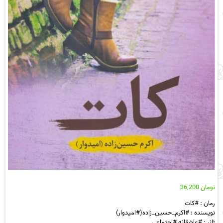
تومان
36,200
رمان : #کات
نویسنده : #اکرم_حسین_زاده(#امیدوار)
ژانر : #عاشقانه #اجتماعی