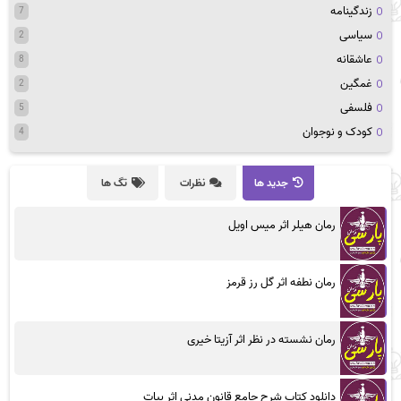
زندگینامه
7
سیاسی
2
عاشقانه
8
غمگین
2
فلسفی
5
کودک و نوجوان
4
جدید ها
نظرات
تگ ها
رمان هیلر اثر میس اویل
رمان نطفه اثر گل رز قرمز
رمان نشسته در نظر اثر آزیتا خیری
دانلود کتاب شرح جامع قانون مدنی اثر بیات