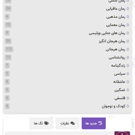
رمان کلکلی
18
رمان مافیایی
24
رمان مذهبی
4
رمان معمایی
75
رمان های جنایی وپلیسی
9
رمان هیجان انگیز
20
رمان هیجانی
172
روانشناسی
13
زندگینامه
7
سیاسی
2
عاشقانه
8
غمگین
2
فلسفی
5
کودک و نوجوان
4
جدید ها
نظرات
تگ ها