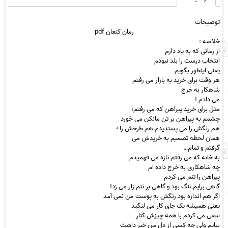
توضیحات
رمان
کنعان pdf
خلاص
ه :
از زمانی که به یاد دارم
انتخاب درست را بلد نبودم
یعنی اینطور بگویم
هر وقت برای خرید به بازار می رفتم
شاهکار به خرج
می دادم !
مثل برای خرید پیراهن که می رفتم؛
چشمم به پیراهن بر تن مانکن می خورد
هم رنگش را می پسندیدم هم طرحش را ؛
همان لحظه تصمیم به خریدش می
گرفتم و تمام…
به خانه که می رفتم تازه می فهمیدم
چه شاهکاری به خرج داده ام
پیراهن را تنم می کردم
گاهی برایم تنگ بود و گاهی بر تنم زار می زد!
اگر هم اندازه بود رنگش به پوست من نمی آمد
یعنی همیشه یک جای کار می لنگید
سعی می کردم با همه چیزش کنار
بیایم ولی چه کسی از دل من خبر داشت