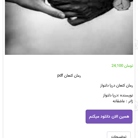
تومان
24,100
رمان کنعان pdf
رمان کنعان دریا دلنواز
نویسنده :دریا دلنواز
ژانر : عاشقانه
رمان
همین الان دانلود میکنم
کنعان
pdf
عدد
توضیحات