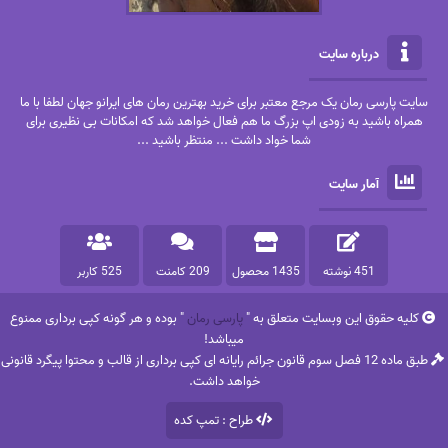
درباره سایت
سایت پارسی رمان یک مرجع معتبر برای خرید بهترین رمان های ایرانو جهان لطفا با ما
همراه باشید به زودی اپ بزرگ ما هم فعال خواهد شد که امکانات بی نظیری برای
شما خواد داشت ... منتظر باشید ...
آمار سایت
451 نوشته
1435 محصول
209 کامنت
525 کاربر
کلیه حقوق این وبسایت متعلق به "
پارسی رمان
" بوده و هر گونه کپی برداری ممنوع
میباشد!
طبق ماده 12 فصل سوم قانون جرائم رایانه ای کپی برداری از قالب و محتوا پیگرد قانونی
خواهد داشت.
طراح : تمپ کده