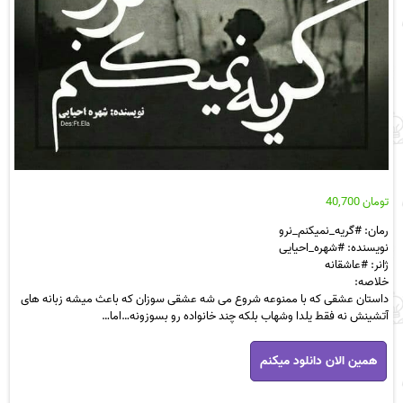
تومان
40,700
رمان: #گریه_نمیکنم_نرو
نویسنده: #شهره_احیایی
ژانر: #عاشقانه
خلاصه:
داستان عشقی که با ممنوعه شروع می شه عشقی سوزان که باعث میشه زبانه های
آتشینش نه فقط یلدا وشهاب بلکه چند خانواده رو بسوزونه…اما…
رمان
همین الان دانلود میکنم
گریه
نمیکنم
نرو