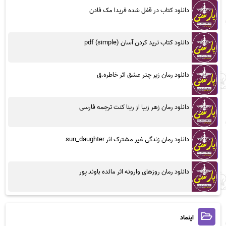
دانلود کتاب در قفل شده فریدا مک فادن
دانلود کتاب ترید کردن آسان (simple) pdf
دانلود رمان زیر چتر عشق اثر خاطره.ق
دانلود رمان زهر زیبا از رینا کنت ترجمه فارسی
دانلود رمان زندگی غیر مشترک اثر sun_daughter
دانلود رمان روزهای وارونه اثر مائده باوند پور
اینماد