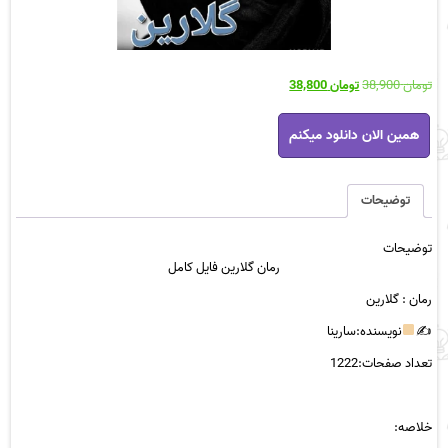
قیمت
قیمت
تومان
38,900
تومان
38,800
اصلی
فعلی
رمان
تومان 38,900
تومان 38,800
همین الان دانلود میکنم
گلارین
بود.
است.
فایل
کامل
عدد
توضیحات
توضیحات
رمان گلارین فایل کامل
رمان
: گلارین
✍
نویسنده:سارینا
تعداد صفحات:1222
خلاصه: