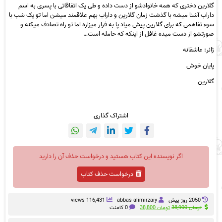
گلارین دختری که همه خانوادشو از دست داده و طی یک اتفاقاتی با پسری به اسم
داراب آشنا میشه با گذشت زمان گلارین و داراب بهم علاقمند میشن اما تو یک شب با
سوء تفاهمی که برای گلارین پیش میاد پا به فرار میزاره اما تو راه تصادف میکنه و
صورتشو از دست میده غافل از اینکه که حامله است…
ژانر:
عاشقانه
پایان خوش
گلارین
اشتراک گذاری
اگر نویسنده این کتاب هستید و درخواست حذف آن را دارید
درخواست حذف کتاب
2050 روز پيش
abbas alimirzaiy
116,431 views
قیمت
قیمت
تومان
38,900
تومان
38,800
0 کامنت
اصلی
فعلی
تومان 38,900
تومان 38,800