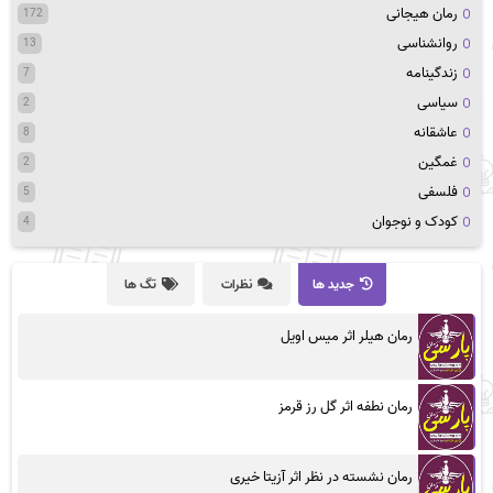
رمان هیجانی
172
روانشناسی
13
زندگینامه
7
سیاسی
2
عاشقانه
8
غمگین
2
فلسفی
5
کودک و نوجوان
4
جدید ها
نظرات
تگ ها
رمان هیلر اثر میس اویل
رمان نطفه اثر گل رز قرمز
رمان نشسته در نظر اثر آزیتا خیری