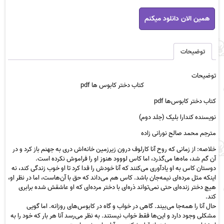
کتاب
همین الان دانلود میکنم
دختر
کابوس
ها
pdf
توضیحات
عدد
توضیحات
کتاب دختر کابوس ها pdf
کتاب دختر کابوس‌ها pdf
نویسنده کندارا بلیک (جلد دوم)
مترجم محمد صالح نورانی زاده
خلاصه: از زمانی که روح آنا کارلوف درون زیرزمین خانه‌اش دری به جهنم باز کرد و در
آن گم شد، ماه‌ها می‌گذرد، اما کاس لووود هنوز او را فراموش نکرده است.
دوستان کاس به او یادآوری می‌کنند که آنا خودش را فدا کرد تا او خوب زندگی کند، نه
اینکه مثل مرده‌ای نیمه‌جان باشد. کاس هم می‌داند که حق با آن‌هاست، اما در نظر او،
هیچ دختر زنده‌ای حتی نمی‌تواند ذره‌ای با دختر مرده‌ای که او عاشقش شده برابری
کند.
حال آنا را همه‌جا می‌بیند. گاهی در خواب و گاه در کابوس‌های روزانه. اما گویی
مشکلی وجود دارد و این‌ها فقط خواب نیستند. به نظر می‌رسد آنا هر بار که خود را به