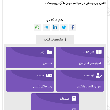
اکنون این جنبش در سرتاسر جهان با آن روبروست .
اشتراک گذاری
مشخصات کتاب
نام کتاب
ژانر
فمینیسم قدم اول
فلسفی
نویسنده
مترجم
سوزان الیس واتکینز
زیبا جلال نائینی
صفحات
173