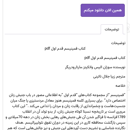
کتاب
همین الان دانلود میکنم
فمینیسم
قدم
اول
pdf
توضیحات
عدد
توضیحات
کتاب فمینیسم قدم اول pdf
کتاب فمینیسم قدم اول pdf
نویسنده سوزان الیس واتکینز.مارتارودریگر
مترجم زیبا جلال نائینی
خلاصه
“فمینیسم “از مجموعه کتاب‌های “قدم اول “به اطلاعاتی مصور در باب جنبش زنان
اختصاص دارد” .برای بسیاری کلمه فمینیسم هنوز معادل مردستیزی یا جنگ میان
جنسیت‌هاست و چشم‌اندازی از رقابت زنان و مردان را تداعی می‌کند .” این کتاب
مروری است بر تاریخچه نسبتا کوتاه جنبش زنان، از بدو تولد آن در انقلاب
1789فرانسه تا فراگیر شدن آن طی جنبش‌های رهایی بخش زنان در دهه 70میلادی و
سپس بازگشت محافظه کاری در این زمینه در دوران تفوق نئولیبرالیسم .هدف
نگارنده شناسایی و تشریح دست آوردهای این جنبش و نیز چالش‌هایی است که هم