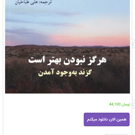
تومان
44,100
کتاب
همین الان دانلود میکنم
هرگز
نبودن
بهتر