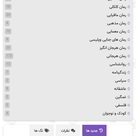
رمان کلکلی
18
رمان مافیایی
24
رمان مذهبی
4
رمان معمایی
75
رمان های جنایی وپلیسی
9
رمان هیجان انگیز
20
رمان هیجانی
172
روانشناسی
13
زندگینامه
7
سیاسی
2
عاشقانه
8
غمگین
2
فلسفی
5
کودک و نوجوان
4
جدید ها
نظرات
تگ ها