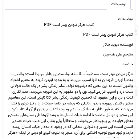
است
توضیحات
PDF
عدد
توضیحات
کتاب هرگز نبودن بهتر است PDF
کتاب هرگز نبودن بهتر است PDF
نویسنده دیوید بناتار
مترجم علی طباخیان
خلاصه
هرگز نبودن بهتر است
مستقیماً با فلسفه تولدستیزی بناتار مربوط است: والدین با
به‌دنیا آوردن فرزندان به آنها آسیب می‌زنند و به وجود آوردن فرزند به معنای اشتباه
والدین است، به این معنی که درنتیجه تولد، تمام زندگی بشر در یک حالت طولانی
مدت درد و آسیب قرارمی‌گیرد. وی با دو مفهوم به این نتیجه می‌رسد: عدم تقارن
لذت و درد و این مفهوم که تخمین کیفیت زندگی بشر اتکا ناپذیر است. این مفاهیم
ستیز و تقلای بیهوده و بدون دلیلی که ریشه در ادامه حیات دارد و نیز دردی را نشان
می‌دهند که به باور بناتار به سادگی با عدم وجود داشتن می‌توان از آن اجتناب کرد.
این ستیز و عوامل متضاد با ادامه حیات انسان‌ها و رشد آن‌ها طی نسل‌های متمادی
به‌طور فزاینده ای پیچیده‌تر می‌شوند، و متعاقباً برای بناتار، این عیب حیات تعمدی
انسان است: این ستیز و دشواری محض که در وجود ادامه‌دار حیات انسان ریشه
دارد، و نبود هیچ توجیه اخلاقی برای آن، منجر به نتیجه‌گیری او مبنی بر اینکه «هرگز