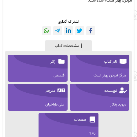
نبودن، بهتر است» شده‌است.
اشتراک گذاری
مشخصات کتاب
نام کتاب
ژانر
هرگز نبودن بهتر است
فلسفی
نویسنده
مترجم
دیوید بناتار
علی طباخیان
صفحات
176