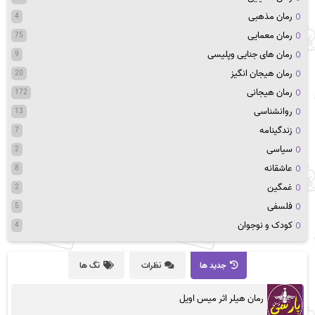
رمان مذهبی
4
رمان معمایی
75
رمان های جنایی وپلیسی
9
رمان هیجان انگیز
20
رمان هیجانی
172
روانشناسی
13
زندگینامه
7
سیاسی
2
عاشقانه
8
غمگین
2
فلسفی
5
کودک و نوجوان
4
جدید ها
نظرات
تگ ها
رمان هیلر اثر میس اویل