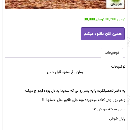
قیمت
قیمت
تومان
38,200
تومان
38,000
اصلی
فعلی
رمان
تومان 38,200
تومان 38,000
همین الان دانلود میکنم
باغ
بود.
است.
عشق
فایل
کامل
توضیحات
عدد
توضیحات
رمان
باغ عشق
فایل
کامل
یه دختر تحصیلکرده با یه پسر روانی که شدیدا بد دل بوده ازدواج میکنه
و هر روز ازش کتک میخورده وبه جای طلاق مثل احمقها!!!!
سعی میکنه خوبش کنه.
پایان خوش