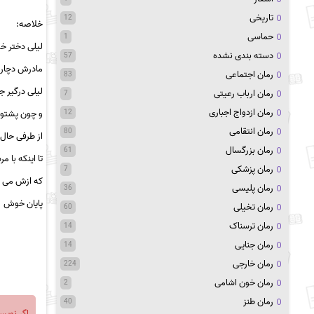
تاریخی
12
خلاصه:
حماسی
1
لیلی دختر خو
دسته بندی نشده
57
مادرش دچار 
رمان اجتماعی
83
لیلی درگیر 
رمان ارباب رعیتی
7
رمان ازدواج اجباری
12
و چون پشتوا
رمان انتقامی
80
از طرفی حال 
رمان بزرگسال
61
تا اینکه با 
رمان پزشکی
7
که ازش می 
رمان پلیسی
36
پایان خوش
رمان تخیلی
60
رمان ترسناک
14
رمان جنایی
14
رمان خارجی
224
رمان خون اشامی
2
رمان طنز
40
اگر نویس