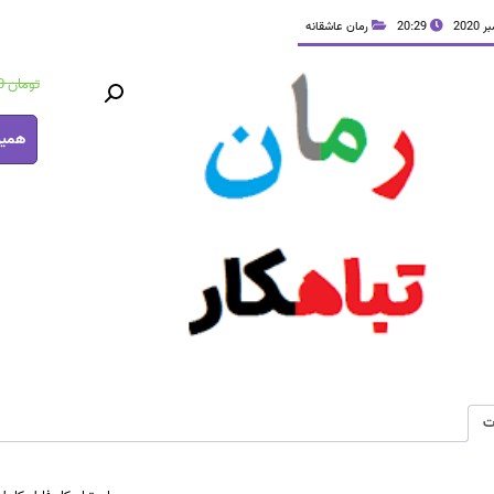
20:29
رمان عاشقانه
تومان
41,000
رمان
همین
تباهکار
فایل
کامل
عدد
ت