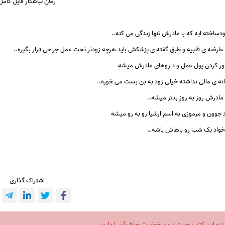
رمان
تباهکار
فایل
کامل
دساخته ایه که با مادرش تنها زندگی می کنه..
عارضه ی قلبیه و طبق گفته ی پزشکش باید هرچه زودتر تحت عمل جراحی قرار بگیره..
جور کردن پول عمل و داروهای مادرش میشه
نه ی مالی نداشته خیلی زود به بن بست می خوره..
مادرش روز به روز بدتر میشه..
مرد جوون و مرموزی به اسم ارشیا رو به رو میشه
خواد یک شب رو باهاش باشه…
اشتراک گذاری
نده این کتاب هستید و درخواست حذف آن را دارید