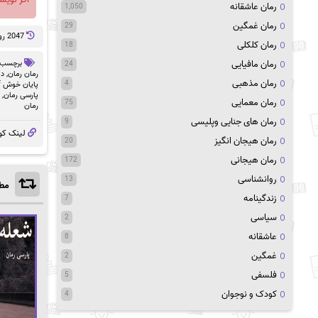
رمان عاشقانه
1,050
رمان غمگین
29
2047 روز پيش
رمان کلکلی
18
رمان مافیایی
برچسب 
24
رمان رمان
,
دا
رمان مذهبی
4
پایان خوش pdf
پارسی رمان
,
رمان معمایی
75
رمان
رمان های جنایی وپلیسی
9
لینک کو
رمان هیجان انگیز
20
رمان هیجانی
172
روانشناسی
13
مطا
زندگینامه
7
سیاسی
2
عاشقانه
8
غمگین
2
فلسفی
5
کودک و نوجوان
4