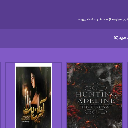
م امیدوارم از همراهی ما لذت ببرید…
خرید (0)