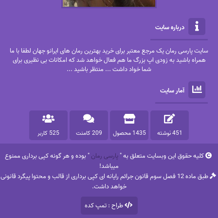
درباره سایت
سایت پارسی رمان یک مرجع معتبر برای خرید بهترین رمان های ایرانو جهان لطفا با ما
همراه باشید به زودی اپ بزرگ ما هم فعال خواهد شد که امکانات بی نظیری برای
شما خواد داشت ... منتظر باشید ...
آمار سایت
451 نوشته
1435 محصول
209 کامنت
525 کاربر
کلیه حقوق این وبسایت متعلق به "
پارسی رمان
" بوده و هر گونه کپی برداری ممنوع
میباشد!
طبق ماده 12 فصل سوم قانون جرائم رایانه ای کپی برداری از قالب و محتوا پیگرد قانونی
خواهد داشت.
طراح : تمپ کده