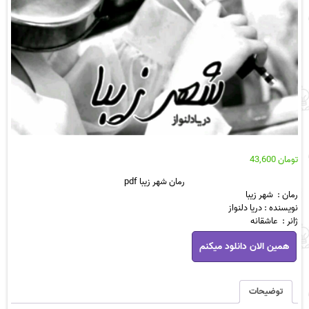
تومان
43,600
رمان شهر زیبا pdf
رمان : شهر زیبا
نویسنده : دریا دلنواز
ژانر : عاشقانه
رمان
همین الان دانلود میکنم
شهر
زیبا
pdf
عدد
توضیحات