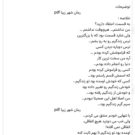
توضیحات
رمان
شهر زیبا
pdf
خلاصه :
به قسمت اعتقاد دارید؟
من نداشتم… هیچوقت نداشتم …
ولی شاید قسمت بود که با بزرگترین
ترس زندگیم رو به رو بشم…
ترس دوباره دیدن کسی
که فراموشش کرده بودم …
آره من سخت ترین کار
دنیا رو انجام داده بودم…
کسی رو فراموش کرده بودم
که اسمش قسم راستم بود…
کسی که خودش اومده بود تو زندگیم ،
خودش زندگیم رو تغییر داده بود
و خودش از زندگیم رفته بود…‌
من اصلا اهل این صحبتا نبودم…
سرم گرم زندگیم بود…
رمان شهر زیبا pdf
با تنهایی خودم عشق می کردم…
ولی خب می دونید هیچ اتفاقی،
اتفاقی نمی افته!
اومده بود تو زندگیم تا بهم ثابت کنه