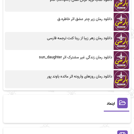
دانلود رمان زیر چتر عشق اثر خاطره.ق
دانلود رمان زهر زیبا از رینا کنت ترجمه فارسی
دانلود رمان زندگی غیر مشترک اثر sun_daughter
دانلود رمان روزهای وارونه اثر مائده باوند پور
اینماد